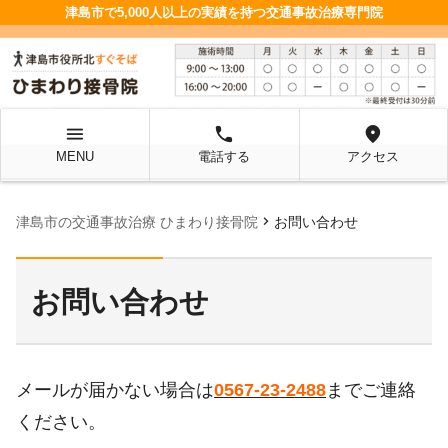
津島市で5,000人以上の実績を持つ交通事故治療専門院
menu
local_phone
location_on
MENU
電話する
アクセス
chevron_right
津島市の交通事故治療 ひまわり接骨院
お問い合わせ
お問い合わせ
メールが届かない場合は
0567-23-2488
までご連絡
ください。