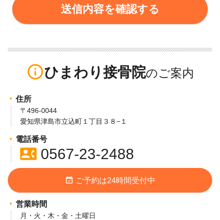
info_outline
ひまわり接骨院
住所
〒496-0044
愛知県津島市立込町１丁目３８−１
電話番号
contact_phone
0567-23-2488
event_available
ご予約は24時間受付中
営業時間
月・火・木・金・土曜日